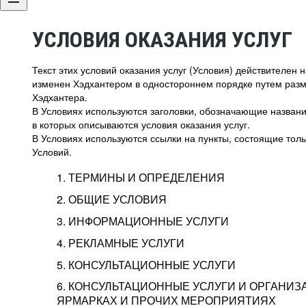
УСЛОВИЯ ОКАЗАНИЯ УСЛУГ
Текст этих условий оказания услуг (Условия) действителен
изменен Хэдхантером в одностороннем порядке путем раз
Хэдхантера.
В Условиях используются заголовки, обозначающие название
в которых описываются условия оказания услуг.
В Условиях используются ссылки на пункты, состоящие тольк
Условий.
1. ТЕРМИНЫ И ОПРЕДЕЛЕНИЯ
2. ОБЩИЕ УСЛОВИЯ
3. ИНФОРМАЦИОННЫЕ УСЛУГИ
1.1. Хэдхантер, или
Хэдхантер, ООО «Хэдх
4. РЕКЛАМНЫЕ УСЛУГИ
HeadHunter, или
г. Москва, внутригор
2.1. Типы и статусы регистрации
5. КОНСУЛЬТАЦИОННЫЕ УСЛУГИ
Исполнитель
Тверской,
2-я
Брестска
Типы регистрации
3.1. Предоставление доступа к базе данн
2.2. Активация услуг
6. КОНСУЛЬТАЦИОННЫЕ УСЛУГИ И ОРГАНИЗ
о трудоустройстве с возможностью просмо
Описание и активация
ЯРМАРКАХ И ПРОЧИХ МЕРОПРИЯТИЯХ
Хэдхантер — администра
2.1.1. Заказчику может быть присвоен один
4.0. Общие условия оказания рекламных ус