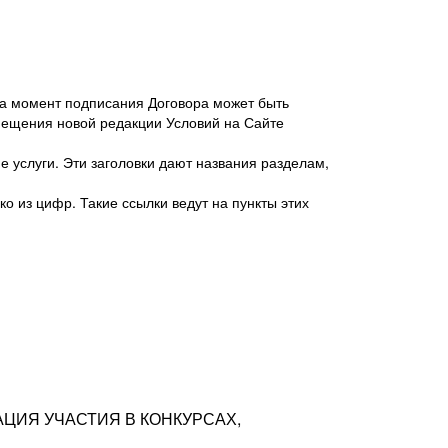
 на момент подписания Договора может быть
мещения новой редакции Условий на Сайте
 услуги. Эти заголовки дают названия разделам,
о из цифр. Такие ссылки ведут на пункты этих
антер», ИНН 7718620740, адрес: 125047,
одская территория Муниципальный округ
я улица, дом 48, помещ. 25
ых резюме с предложениями Соискателей
АЦИЯ УЧАСТИЯ В КОНКУРСАХ,
тра контактной информации Соискателя
тор сайтов: hh.ru, talantix.ru и других
 из Типов регистраций.
луг