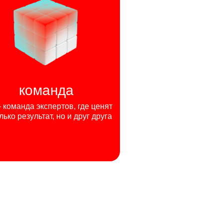
команда
команда экспертов, где ценят
лько результат, но и друг друга