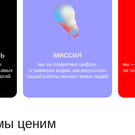
ть
миссия
ы
мы на конкретных цифрах
мы — 
самых
и примерах видим, как результаты
не то
логий
нашей работы меняют жизни людей
 мы ценим