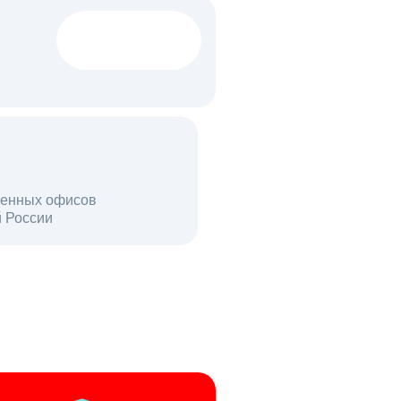
1522 тыс
вакансий
18 млн
енных офисов
й России
пользователей в день