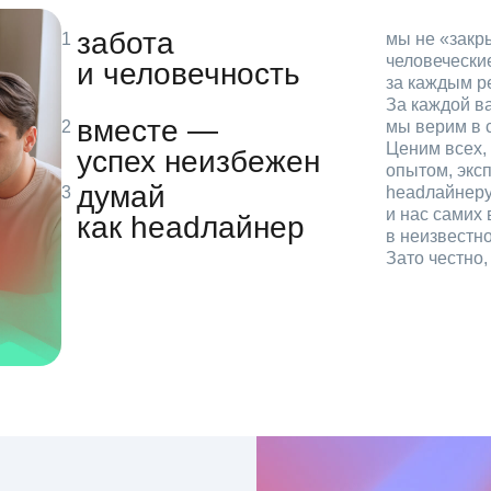
забота
мы не «зак
человечески
и человечность
за каждым р
За каждой в
вместе —
мы верим в с
Ценим всех, 
успех неизбежен
опытом, эксп
думай
headлайнеру
и нас самих 
как headлайнер
в неизвестн
Зато честно