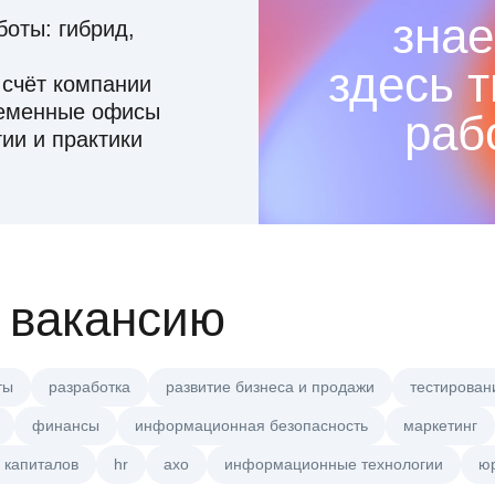
знае
оты: гибрид,
здесь 
 счёт компании
ременные офисы
раб
ии и практики
 вакансию
ты
разработка
развитие бизнеса и продажи
тестирован
финансы
информационная безопасность
маркетинг
 капиталов
hr
axo
информационные технологии
ю