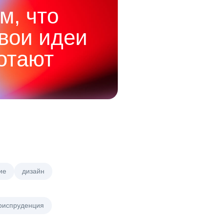
м, что
твои идеи
отают
ие
дизайн
риспруденция