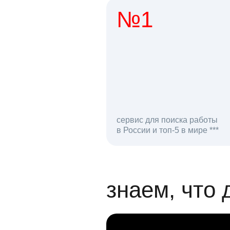
№1
1 мл
сервис для поиска работы
в России и топ-5 в мире ***
откликов на вак
знаем, что 