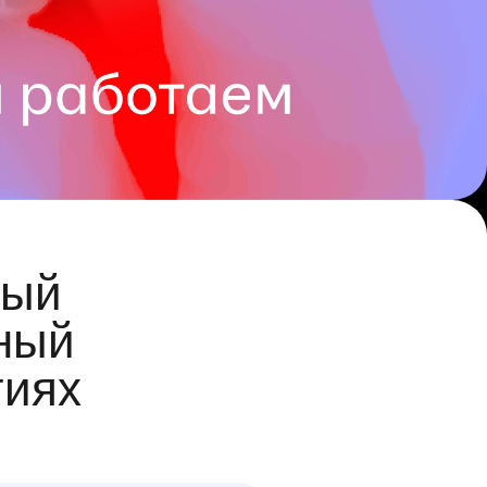
ый
ный
гиях