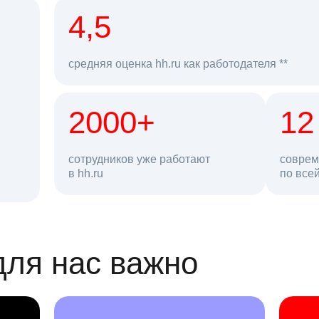
рд
4,5
средняя оценка hh.ru как работодателя **
2000+
68 млн
12
сотрудников уже работают
соврем
в hh.ru
резюме в базе
по все
ансии
для нас важно