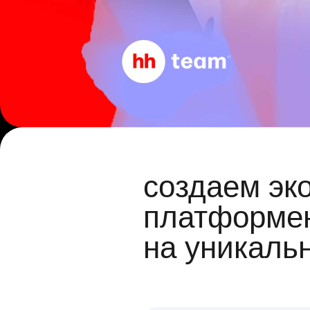
создаем эк
платформен
на уникаль