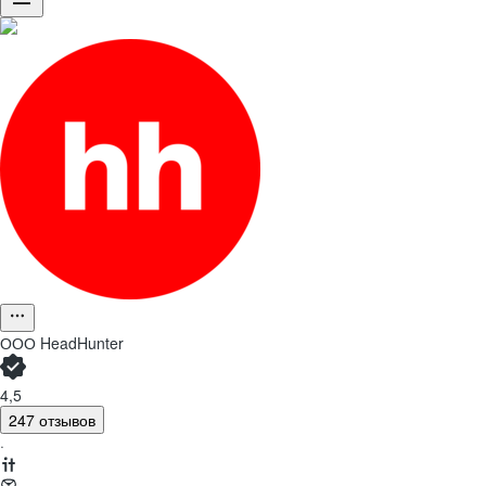
ООО
HeadHunter
4,5
247 отзывов
·