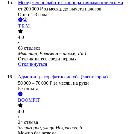
Менеджер по работе с корпоративными клиентами
от
200 000
₽
за месяц,
до вычета налогов
Опыт 1-3 года
Т.Б.М.
4.0
•
68
отзывов
Мытищи, Волковское шоссе, 15с1
Откликнитесь среди первых
Откликнуться
Администратор фитнес-клуба (Звенигород)
50 000
–
70 000
₽
за месяц,
на руки
Без опыта
BOOMFIT
4.0
•
24
отзыва
Звенигород, улица Некрасова, 6
Можно без резюме