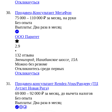
Откликнуться
Продавец-Консультант МегаФон
75 000
–
110 000
₽
за месяц,
на руки
Без опыта
Выплаты: Два раза в месяц
ООО
Паритет
2.9
•
132
отзыва
Звенигород, Нахабинское шоссе, 15А
Можно без резюме
Откликнитесь среди первых
Откликнуться
Продавец-консультант Rendez-Vous/Рандеву (ТЦ
Аутлет Новая Рига)
69 000
–
92 000
₽
за месяц,
до вычета налогов
Без опыта
Выплаты: Два раза в месяц