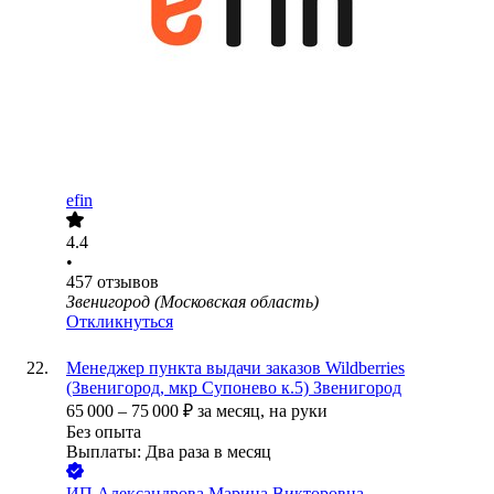
efin
4.4
•
457
отзывов
Звенигород (Московская область)
Откликнуться
Менеджер пункта выдачи заказов Wildberries
(Звенигород, мкр Супонево к.5) Звенигород
65 000
–
75 000
₽
за месяц,
на руки
Без опыта
Выплаты: Два раза в месяц
ИП
Александрова Марина Викторовна