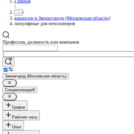
Главная
/
/
...
вакансии в Звенигороде (Московская область)
/
популярные для пенсионеров
Профессия, должность или компания
Звенигород (Московская область)
Специализации
9
График
Рабочие часы
Опыт