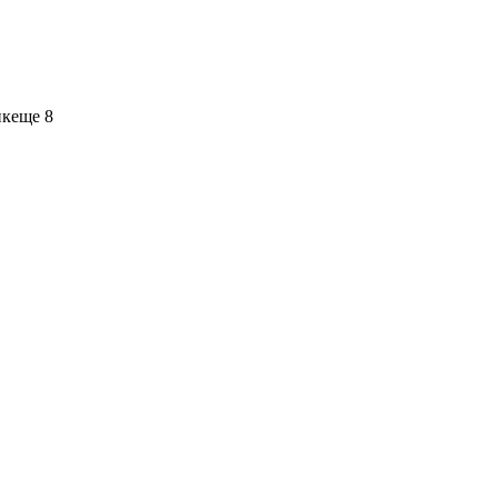
ик
еще 8