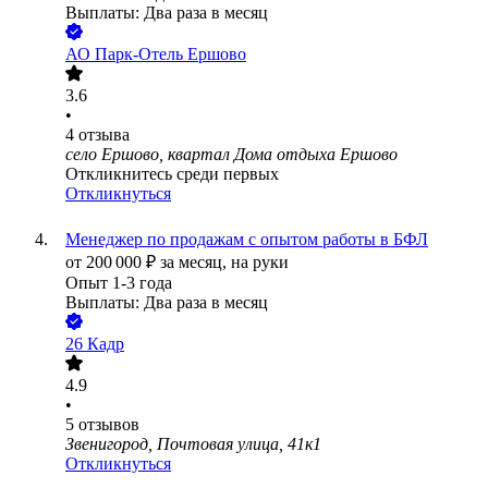
Выплаты: Два раза в месяц
АО
Парк-Отель Ершово
3.6
•
4
отзыва
село Ершово, квартал Дома отдыха Ершово
Откликнитесь среди первых
Откликнуться
Менеджер по продажам с опытом работы в БФЛ
от
200 000
₽
за месяц,
на руки
Опыт 1-3 года
Выплаты: Два раза в месяц
26 Кадр
4.9
•
5
отзывов
Звенигород, Почтовая улица, 41к1
Откликнуться