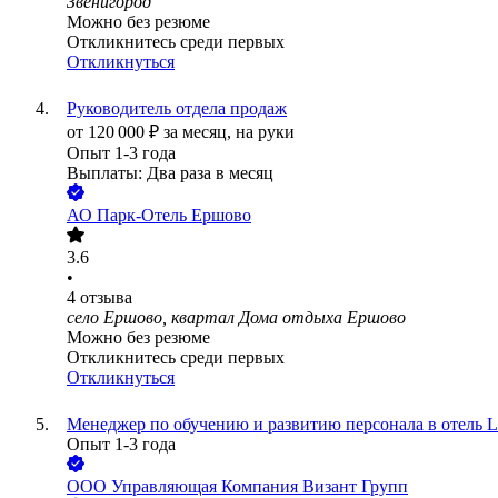
Звенигород
Можно без резюме
Откликнитесь среди первых
Откликнуться
Руководитель отдела продаж
от
120 000
₽
за месяц,
на руки
Опыт 1-3 года
Выплаты: Два раза в месяц
АО
Парк-Отель Ершово
3.6
•
4
отзыва
село Ершово, квартал Дома отдыха Ершово
Можно без резюме
Откликнитесь среди первых
Откликнуться
Менеджер по обучению и развитию персонала в отель LE
Опыт 1-3 года
ООО
Управляющая Компания Визант Групп