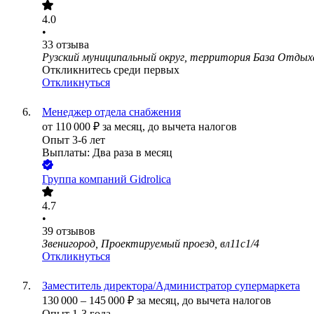
4.0
•
33
отзыва
Рузский муниципальный округ, территория База Отдых
Откликнитесь среди первых
Откликнуться
Менеджер отдела снабжения
от
110 000
₽
за месяц,
до вычета налогов
Опыт 3-6 лет
Выплаты: Два раза в месяц
Группа компаний Gidrolica
4.7
•
39
отзывов
Звенигород, Проектируемый проезд, вл11с1/4
Откликнуться
Заместитель директора/Администратор супермаркета
130 000
–
145 000
₽
за месяц,
до вычета налогов
Опыт 1-3 года