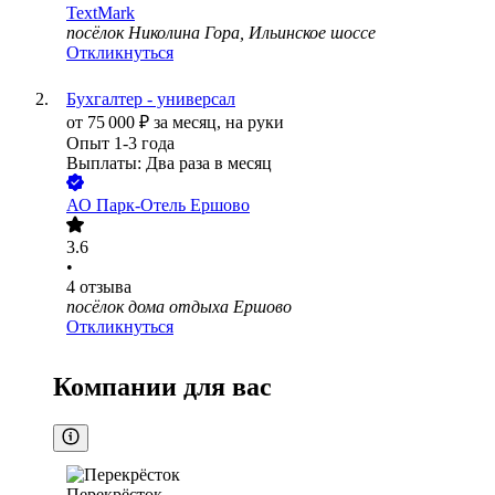
TextMark
посёлок Николина Гора, Ильинское шоссе
Откликнуться
Бухгалтер - универсал
от
75 000
₽
за месяц,
на руки
Опыт 1-3 года
Выплаты: Два раза в месяц
АО
Парк-Отель Ершово
3.6
•
4
отзыва
посёлок дома отдыха Ершово
Откликнуться
Компании для вас
Перекрёсток